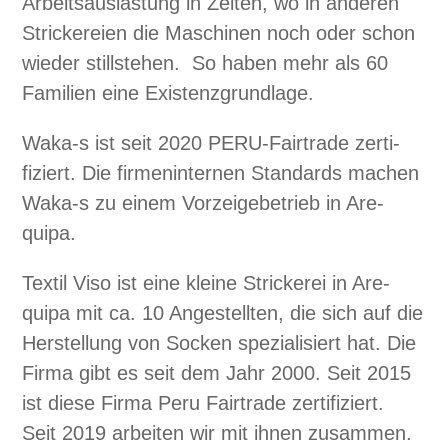
Arbeit­saus­las­tung in Zeit­en, wo in anderen
Strick­ereien die Maschi­nen noch oder schon
wieder still­ste­hen. So haben mehr als 60
Fam­i­lien eine Exis­ten­z­grund­lage.
Waka‑s ist seit 2020 PERU-Fair­trade zer­ti­
fiziert. Die fir­menin­ter­nen Stan­dards machen
Waka‑s zu einem Vorzeige­be­trieb in Are­
quipa.
Tex­til Viso ist eine kleine Strick­erei in Are­
quipa mit ca. 10 Angestell­ten, die sich auf die
Her­stel­lung von Sock­en spezial­isiert hat. Die
Fir­ma gibt es seit dem Jahr 2000. Seit 2015
ist diese Fir­ma Peru Fair­trade zer­ti­fiziert.
Seit 2019 arbeit­en wir mit ihnen zusam­men.