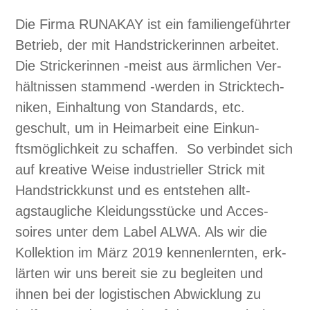
Die Fir­ma RUNAKAY ist ein fam­i­lienge­führter
Betrieb, der mit Hand­strick­erin­nen arbeit­et.
Die Strick­erin­nen ‑meist aus ärm­lichen Ver­
hält­nis­sen stam­mend ‑wer­den in Strick­tech­
niken, Ein­hal­tung von Stan­dards, etc.
geschult, um in Heimar­beit eine Einkun­
ftsmöglichkeit zu schaf­fen. So verbindet sich
auf kreative Weise indus­trieller Strick mit
Hand­strick­kun­st und es entste­hen all­t­
agstaugliche Klei­dungsstücke und Acces­
soires unter dem Label ALWA. Als wir die
Kollek­tion im März 2019 ken­nen­lern­ten, erk­
lärten wir uns bere­it sie zu begleit­en und
ihnen bei der logis­tis­chen Abwick­lung zu