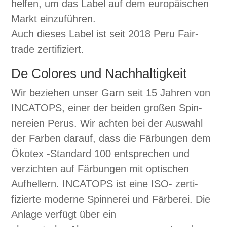
helfen, um das Label auf dem europäis­chen
Markt einzuführen.
Auch dieses Label ist seit 2018 Peru Fair­
trade zer­ti­fiziert.
De Colores und Nachhaltigkeit
Wir beziehen unser Garn seit 15 Jahren von
INCATOPS, ein­er der bei­den großen Spin­
nereien Perus. Wir acht­en bei der Auswahl
der Far­ben darauf, dass die Fär­bun­gen dem
Öko­tex ‑Stan­dard 100 entsprechen und
verzicht­en auf Fär­bun­gen mit optis­chen
Aufhellern. INCATOPS ist eine ISO- zer­ti­
fizierte mod­erne Spin­nerei und Fär­berei. Die
Anlage ver­fügt über ein