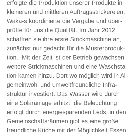
erfol­gte die Pro­duk­tion unser­er Pro­duk­te in
kleineren und mit­tleren Auf­tragsstrick­ereien,
Waka‑s koor­dinierte die Ver­gabe und über­
prüfte für uns die Qual­ität. Im Jahr 2012
schafften sie ihre erste Strick­mas­chine an,
zunächst nur gedacht für die Muster­pro­duk­
tion. Mit der Zeit ist der Betrieb gewach­sen,
weit­ere Strick­maschi­nen und eine Waschsta­
tion kamen hinzu. Dort wo möglich wird in All­
ge­mein­wohl und umwelt­fre­undliche Infra­
struk­tur investiert. Das Wass­er wird durch
eine Solaran­lage erhitzt, die Beleuch­tung
erfol­gt durch energies­paren­den Leds, in den
Gemein­schaft­sräu­men gibt es eine große
fre­undliche Küche mit der Möglichkeit Essen