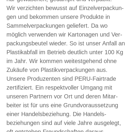
Wir verzicht­en bewusst auf Einzelver­pack­un­
gen und bekom­men unsere Pro­duk­te in
Sam­melver­pack­un­gen geliefert. Da wo
möglich ver­wen­den wir Kar­ton­a­gen und Ver­
pack­ungs­beu­tel wieder. So ist unser Anfall an
Plas­tik­ab­fall im Betrieb deut­lich unter 100 Kg
im Jahr. Wir kom­men weitest­ge­hend ohne
Zukäufe von Plas­tikver­pack­un­gen aus.
Unsere Pro­duzen­ten sind PERU-Fair­trade
zer­ti­fiziert. Ein respek­tvoller Umgang mit
unseren Part­nern vor Ort und deren Mitar­
beit­er ist für uns eine Grund­vo­raus­set­zung
ein­er Han­dels­beziehung. Die Han­dels­
beziehun­gen sind auf viele Jahre aus­gelegt,
oft entste­hen Fre­und­schaften daraus.