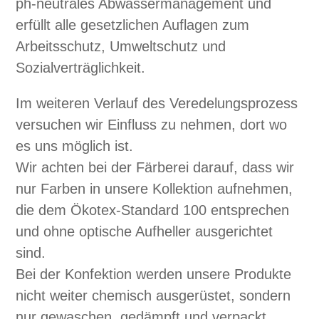
ph-neu­trales Abwasser­man­age­ment und
erfüllt alle geset­zlichen Aufla­gen zum
Arbeitss­chutz, Umweltschutz und
Sozialverträglichkeit.
Im weit­eren Ver­lauf des Vere­delung­sprozess
ver­suchen wir Ein­fluss zu nehmen, dort wo
es uns möglich ist.
Wir acht­en bei der Fär­berei darauf, dass wir
nur Far­ben in unsere Kollek­tion aufnehmen,
die dem Öko­tex-Stan­dard 100 entsprechen
und ohne optis­che Aufheller aus­gerichtet
sind.
Bei der Kon­fek­tion wer­den unsere Pro­duk­te
nicht weit­er chemisch aus­gerüstet, son­dern
nur gewaschen, gedämpft und ver­packt.