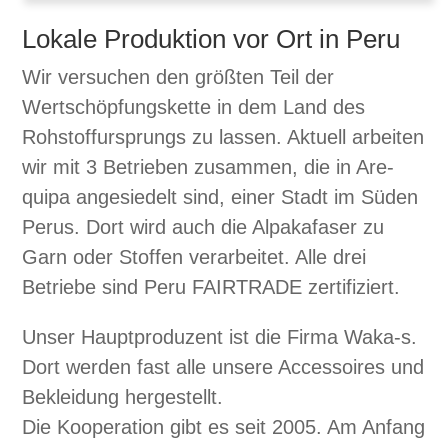
Lokale Produktion vor Ort in Peru
Wir ver­suchen den größten Teil der
Wertschöp­fungs­kette in dem Land des
Rohstof­fur­sprungs zu lassen. Aktuell arbeit­en
wir mit 3 Betrieben zusam­men, die in Are­
quipa ange­siedelt sind, ein­er Stadt im Süden
Perus. Dort wird auch die Alpakafas­er zu
Garn oder Stof­fen ver­ar­beit­et. Alle drei
Betriebe sind Peru FAIRTRADE zer­ti­fiziert.
Unser Haupt­pro­duzent ist die Fir­ma Waka‑s.
Dort wer­den fast alle unsere Acces­soires und
Bek­lei­dung hergestellt.
Die Koop­er­a­tion gibt es seit 2005. Am Anfang