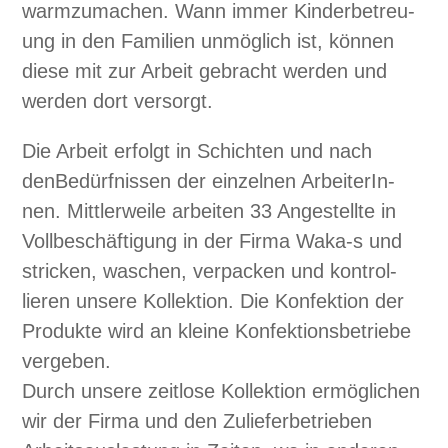
war­mzu­machen. Wann immer Kinder­be­treu­
ung in den Fam­i­lien unmöglich ist, kön­nen
diese mit zur Arbeit gebracht wer­den und
wer­den dort ver­sorgt.
Die Arbeit erfol­gt in Schicht­en und nach
denBedürfnis­sen der einzel­nen Arbei­t­erIn­
nen. Mit­tler­weile arbeit­en 33 Angestellte in
Vollbeschäf­ti­gung in der Fir­ma Waka‑s und
strick­en, waschen, ver­pack­en und kon­trol­
lieren unsere Kollek­tion. Die Kon­fek­tion der
Pro­duk­te wird an kleine Kon­fek­tions­be­triebe
vergeben.
Durch unsere zeit­lose Kollek­tion ermöglichen
wir der Fir­ma und den Zuliefer­be­trieben