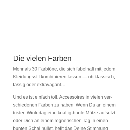
Die vielen Farben
Mehr als 30 Farbtöne, die sich fabel­haft mit jedem
Klei­dungsstil kom­binieren lassen — ob klas­sisch,
läs­sig oder extrav­a­gant…
Und es ist ein­fach toll, Acces­soires in vie­len ver­
schiede­nen Far­ben zu haben. Wenn Du an einem
tris­ten Win­tertag eine knal­lig-bunte Mütze auf­set­zt
oder Dich an einem reg­ner­ischen Tag in einen
bun­ten Schal hüllst, hellt das Deine Stim­mung