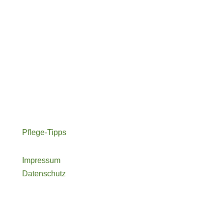
info@de-colores.de
www.de-colores.de
Tel +49-3381- 79 89 850
Fax +49-3381- 79 89 851
Franz-Ziegler-Str. 28A
14776 Brandenburg/Havel
Pflege-Tipps
Impressum
Datenschutz
Händleranfrage