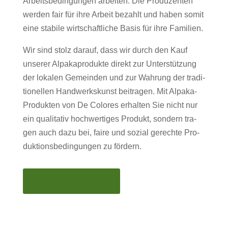
Arbeits­be­din­gun­gen arbeit­en. Die Pro­duzen­ten
wer­den fair für ihre Arbeit bezahlt und haben somit
eine sta­bile wirtschaftliche Basis für ihre Fam­i­lien.
Wir sind stolz darauf, dass wir durch den Kauf
unser­er Alpakapro­duk­te direkt zur Unter­stützung
der lokalen Gemein­den und zur Wahrung der tra­di­
tionellen Handw­erk­skun­st beitra­gen. Mit Alpa­ka-
Pro­duk­ten von De Col­ores erhal­ten Sie nicht nur
ein qual­i­ta­tiv hochw­er­tiges Pro­dukt, son­dern tra­
gen auch dazu bei, faire und sozial gerechte Pro­
duk­tions­be­din­gun­gen zu fördern.
Mehr erfahren…