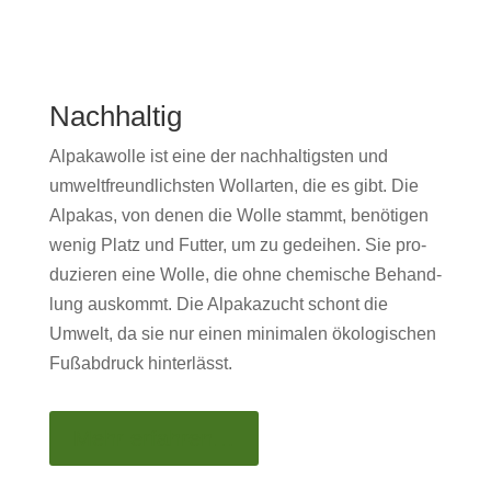
Nachhaltig
Alpaka­wolle ist eine der nach­haltig­sten und
umwelt­fre­undlich­sten Wol­larten, die es gibt. Die
Alpakas, von denen die Wolle stammt, benöti­gen
wenig Platz und Fut­ter, um zu gedei­hen. Sie pro­
duzieren eine Wolle, die ohne chemis­che Behand­
lung auskommt. Die Alpakazucht schont die
Umwelt, da sie nur einen min­i­malen ökol­o­gis­chen
Fußab­druck hin­ter­lässt.
Mehr erfahren…