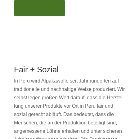
Zur Kollek­tion
Fair + Sozial
In Peru wird Alpaka­wolle seit Jahrhun­derten auf
tra­di­tionelle und nach­haltige Weise pro­duziert. Wir
selb­st leg­en großen Wert darauf, dass die Her­stel­
lung unser­er Pro­duk­te vor Ort in Peru fair und
sozial gerecht abläuft. Das bedeutet, dass die
Men­schen, die an der Pro­duk­tion beteiligt sind,
angemessene Löhne erhal­ten und unter sicheren